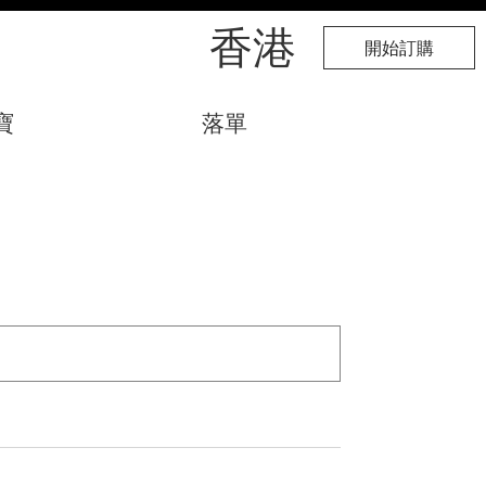
​香港
開始訂購
寶
落單