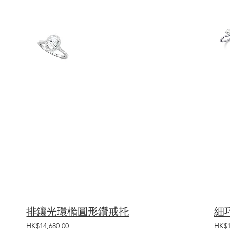
排鑲光環橢圓形鑽戒托
細
HK$14,680.00
HK$1