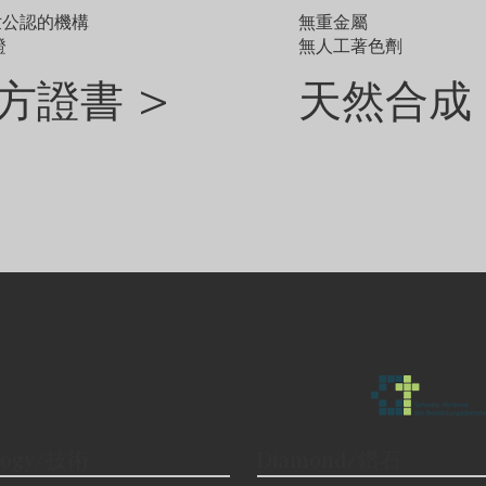
世公認的機構
無重金屬
證
無人工著色劑
方證書 >
天然合成 
logy/技術
Diamond/鑽石