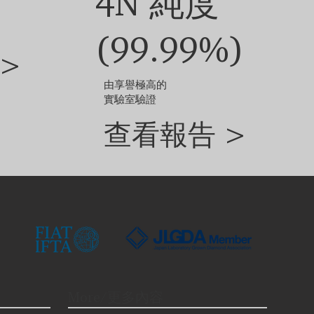
4N 純度
(99.99%)
>
由享譽極高的
實驗室驗證
查看報告 >
More/更多內容