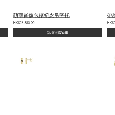
萌寵肖像包鑲紀念吊墜托
帶
HK$26,880.00
HK$2
新增到購物車