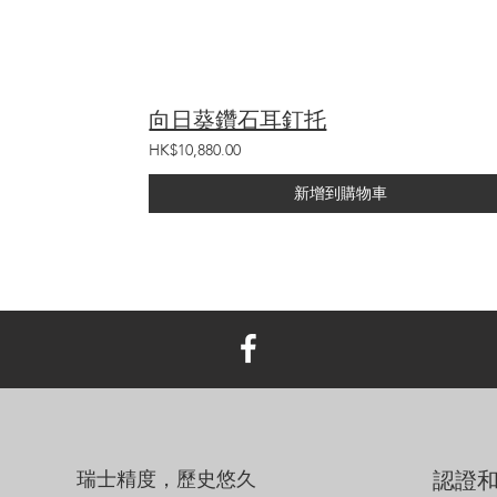
向日葵鑽石耳釘托
HK$10,880.00
新增到購物車
瑞士精度，歷史悠久
認證