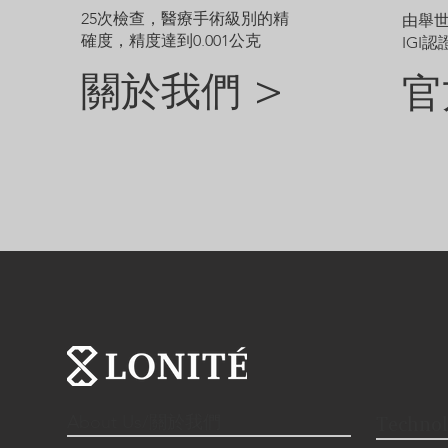
25次檢查，醫療手術級別的精
由舉
確度，精度達到0.001公克
IGI認
關於我們 >
官
About Us/關於我們
Techno