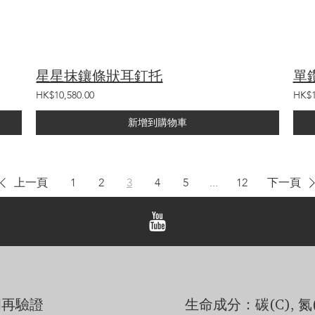
星星抹鑲條狀耳釘托
單
HK$10,580.00
HK$1
新增到購物車
上一頁
1
2
3
4
5
...
12
下一頁
和再驗證
生命成分：碳(C), 氮(