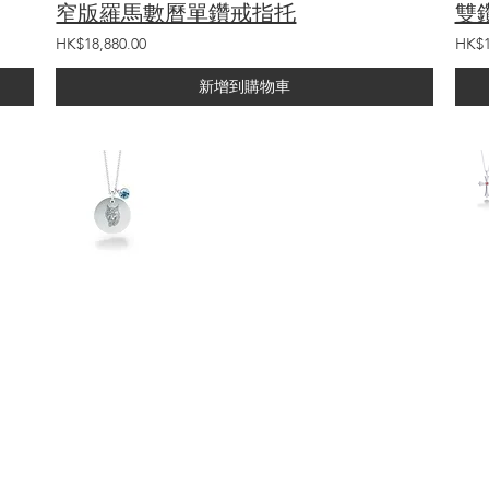
窄版羅馬數曆單鑽戒指托
雙
HK$18,880.00
HK$1
新增到購物車