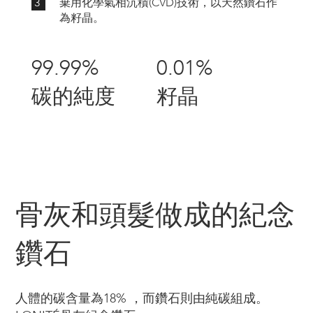
3
棄用化學氣相沉積(CVD)技術，以天然鑽石作
為籽晶。
99.99%
0.01%
碳的純度
籽晶
骨灰和頭髮做成的紀念
鑽石
人體的碳含量為18% ，而鑽石則由純碳組成。