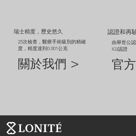
瑞士精度，歷史悠久
認證和再
25次檢查，醫療手術級別的精確
由舉世公
度，精度達到0.001公克
IGI認證
關於我們 >
官方