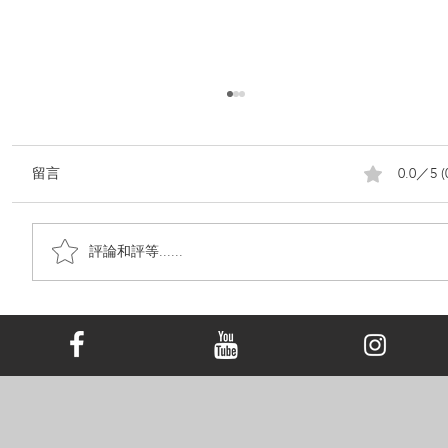
0.0／5 (
留言
評論和評等......
你如何應對失去寵物的痛苦？