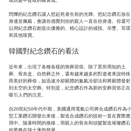
或頭髮中提取的碳製成。
閃爍的紀念鑽石讓人想起死者生前的光輝。把紀念鑽石放在
身邊並佩戴，會讓你感覺到你的親人一直在你身邊。你還可
以用紀念鑽石創造出優雅的、精心設計的戒指、吊墜、耳環
和其他珠寶。
韓國對紀念鑽石的看法
近年來，出現了各種各樣的喪葬習俗。除了眾所周知的土
葬、骨灰盒、自然葬之外，還有越來越多的對逝者來說特殊
而美好的葬俗，如迅速冷卻屍體的氮氣冷卻法和將屍體發射
到太空的太空葬。特別是，紀念鑽石作為新的安葬習俗正在
吸引人們的注意。
自20世紀50年代中期，美國通用電氣公司將合成鑽石作為
型工業鑽石開發出來後，製造合成鑽石的技術一直在實際應
用中。隨著時間的推移，用親人的骨灰和頭髮製造璀璨鑽石
的業務在瑞士蓬勃發展。