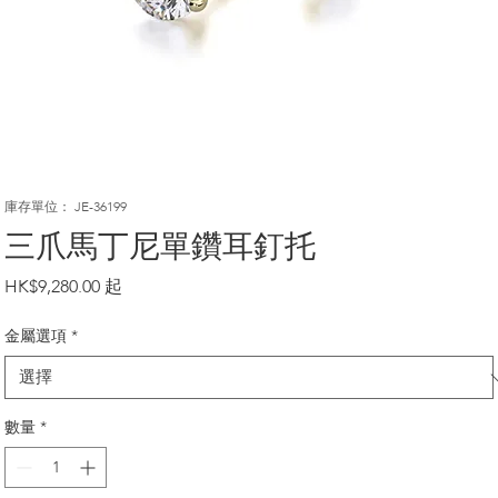
庫存單位： JE-36199
三爪馬丁尼單鑽耳釘托
價
HK$9,280.00
格
金屬選項
*
數量
*