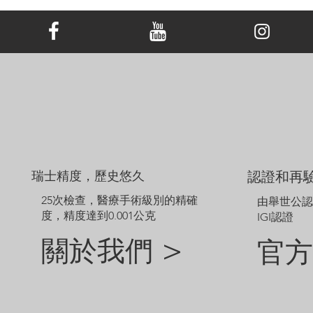
顯示的價格不包括主鑽，主鑽價格另外計算。
範例圖片僅供參考。由於鑽石和珠寶的尺寸不同，定制成品的外觀
可能會略有差異。
如需探索網站未顯示的其他選項，請聯絡我們的客戶服務團隊。
瑞士精度，歷史悠久
認證和再
25次檢查，醫療手術級別的精確
由舉世公
度，精度達到0.001公克
IGI認證
關於我們 >
官方