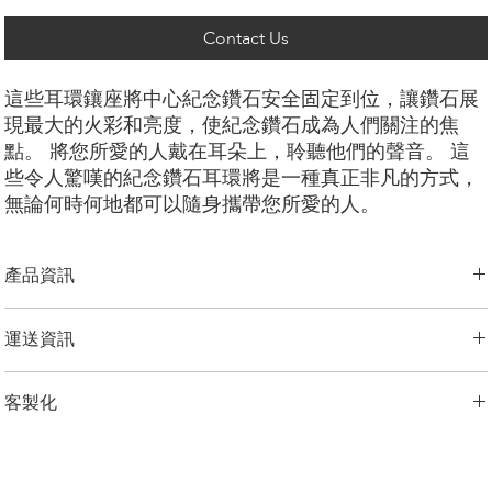
Contact Us
這些耳環鑲座將中心紀念鑽石安全固定到位，讓鑽石展
現最大的火彩和亮度，使紀念鑽石成為人們關注的焦
點。 將您所愛的人戴在耳朵上，聆聽他們的聲音。 這
些令人驚嘆的紀念鑽石耳環將是一種真正非凡的方式，
無論何時何地都可以隨身攜帶您所愛的人。
產品資訊
切工選項：
​明亮圓形， 祖母綠型， 雷迪恩形， 上丁方形， 公主方
運送資訊
形， 墊形
鑽石大小：
0.25克拉 - 3.00克拉
LONITÉ 為您的產品建立了完善且無風險的物流系統。 我們的網路源自
金屬選項：
18K 白金/黃金/玫瑰金，鉑金，
客製化
於多年的經驗，包括分段運輸和定期洲際運輸。 LONITÉ 只與最安全、
最可靠的快遞公司合作，以確保安全、及時地交付您的紀念鑽石首飾。
備註
我們為任何客製訂單提供 3 次免費設計。 重新設計、修改3次以上的，
LONITÉ 為您提供了一個在我們的系統中追蹤您的訂單的實用選項。
顯示的價格是一對耳環的價格，如果您需要單隻耳環，預設價格是
加收5%的設計費。
客服報價的70%。