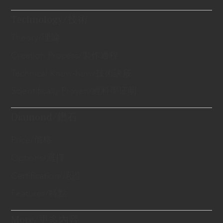
Technology/技術
Theory/理論
Creation Process/製作過程
Technical Know-how/技術訣竅
Scientifically Proven/經科學证明
Diamond/鑽石
Price/價格
Options/選擇
Certification/認證
Features/特點
More/更多內容