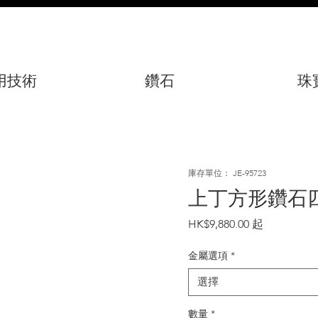
用技術
鑽石
珠
庫存單位： JE-95723
上丁方形鑽石
價
HK$9,880.00
格
金屬選項
*
選擇
數量
*