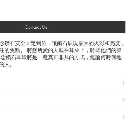
Contact Us
念鑽石安全固定到位，讓鑽石展現最大的火彩和亮度，
注的焦點。 將您所愛的人戴在耳朵上，聆聽他們的聲
紀念鑽石耳環將是一種真正非凡的方式，無論何時何地
的人。
綠型， 雷迪恩形， 上丁方形， 公主方形， 心形， 橢圓形， 梨形， 墊
克拉
了完善且無風險的物流系統。 我們的網路源自於多年的經驗，包括分段運
/玫瑰金，鉑金，
TÉ 只與最安全、最可靠的快遞公司合作，以確保安全、及時地交付您的
 為您提供了一個在我們的系統中追蹤您的訂單的實用選項。
次免費設計。 重新設計、修改3次以上的，加收5%的設計費。