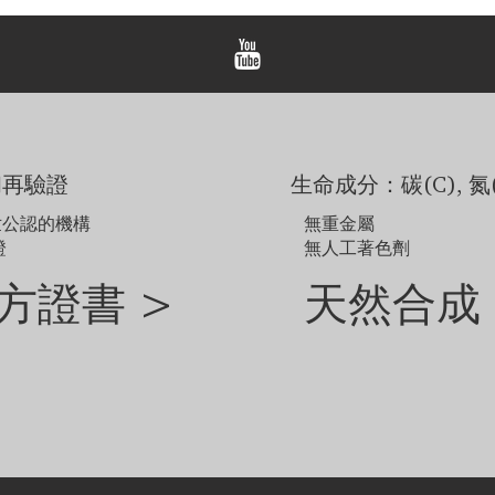
顯示的價格是一對耳環的價
顯示的價格不包括主鑽，
範例圖片僅供參考。由於
如需探索網站未顯示的其
和再驗證
生命成分：碳(C), 氮(
世公認的機構
無重金屬
證
無人工著色劑
方證書 >
天然合成 