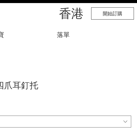
​香港
開始訂購
寶
落單
四爪耳釘托