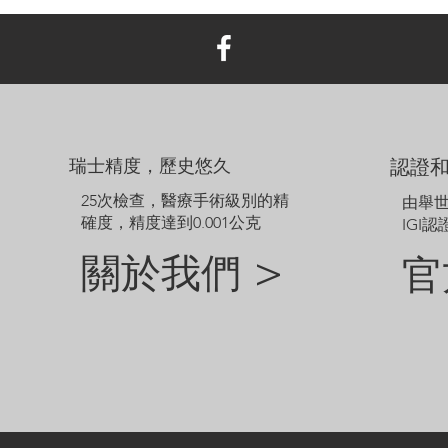
瑞士精度，歷史悠久
認證
25次檢查，醫療手術級別的精
由舉
確度，精度達到0.001公克
IGI認
關於我們 >
官