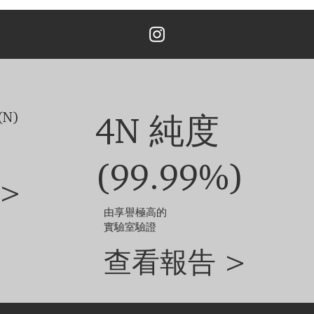
格，如果您需要單隻耳環，預設價格是客服報價的70%。
主鑽價格另外計算。
鑽石和珠寶的尺寸不同，定制成品的外觀可能會略有差異。
他選項，請聯絡我們的客戶服務團隊。
N)
4N 純度
(99.99%)
>
由享譽極高的
實驗室驗證
查看報告 >