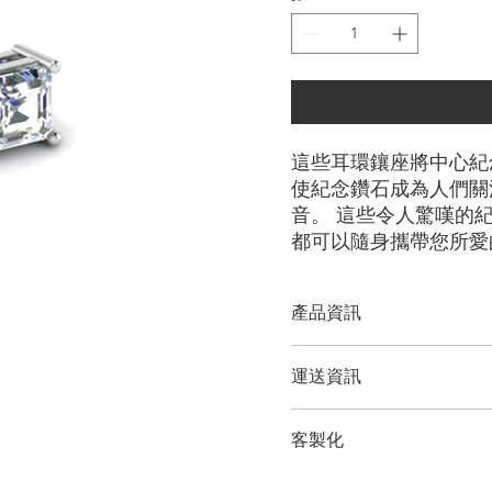
這些耳環鑲座將中心紀
使紀念鑽石成為人們關
音。 這些令人驚嘆的
都可以隨身攜帶您所愛
產品資訊
切工選項：
​明亮圓形， 祖母
運送資訊
形
鑽石大小：
0.25克拉 - 3.00
LONITÉ 為您的產品建立
金屬選項：
18K 白金/黃金
客製化
輸和定期洲際運輸。 LONI
紀念鑽石首飾。 LONITÉ
備註
我們為任何客製訂單提供 3 