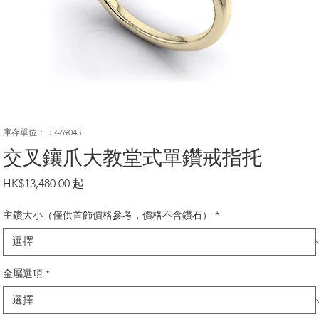
庫存單位： JR-69043
交叉鑲爪大教堂式單鑽戒指托
價
HK$13,480.00
格
主鑽大小（僅供首飾價格參考，價格不含鑽石）
*
金屬選項
*