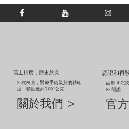
所有 LONITÉ™ 吊墜均配有同種金屬製成的免費鏈條。
本頁顯示的價格適用於配備 14、16 或 18 吋默認樣式鏈條的 18K 白
金/黃金/玫瑰金，铂金吊墜。 吊墜價格不包括主鑽價格，可能會​​根
據鑽石大小或金屬类型而波動。
範例圖片僅供參考。由於鑽石和珠寶的尺寸不同，定制成品的外觀
可能會略有差異。
如需探索網站未顯示的其他選項，請聯絡我們的客戶服務團隊。
瑞士精度，歷史悠久
認證和再
25次檢查，醫療手術級別的精確
由舉世公
度，精度達到0.001公克
IGI認證
關於我們 >
官方