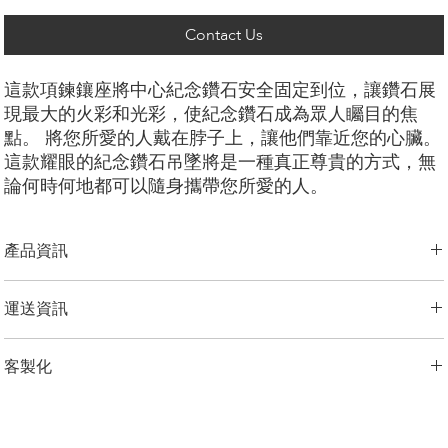
Contact Us
這款項鍊鑲座將中心紀念鑽石安全固定到位，讓鑽石展
現最大的火彩和光彩，使紀念鑽石成為眾人矚目的焦
點。 將您所愛的人戴在脖子上，讓他們靠近您的心臟。
這款耀眼的紀念鑽石吊墜將是一種真正尊貴的方式，無
論何時何地都可以隨身攜帶您所愛的人。
產品資訊
切工選項：
​明亮圓形， 祖母綠型， 雷迪恩形， 上丁方形， 公主方
運送資訊
形， 心形， 橢圓形， 梨形， 墊形
鑽石大小：
0.25克拉
LONITÉ 為您的產品建立了完善且無風險的物流系統。 我們的網路源自
金屬選項：
18K 白金/黃金/玫瑰金，鉑金，
客製化
於多年的經驗，包括分段運輸和定期洲際運輸。 LONITÉ 只與最安全、
Chain Length:
14、16、18、20、24 英寸
最可靠的快遞公司合作，以確保安全、及時地交付您的紀念鑽石首飾。
鏈條長度：
客製化
我們為任何客製訂單提供 3 次免費設計。 重新設計、修改3次以上的，
LONITÉ 為您提供了一個在我們的系統中追蹤您的訂單的實用選項。
加收5%的設計費。
備註