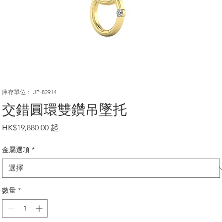
庫存單位： JP-82914
交錯圓環雙鑽吊墜托
價
HK$19,880.00
格
金屬選項
*
數量
*