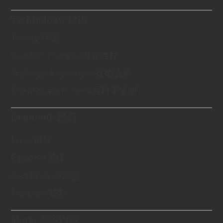
Technology/技術
Theory/理論
Creation Process/製作過程
Technical Know-how/技術訣竅
Scientifically Proven/經科學证明
Diamond/鑽石
Price/價格
Options/選擇
Certification/認證
Features/特點
More/更多內容