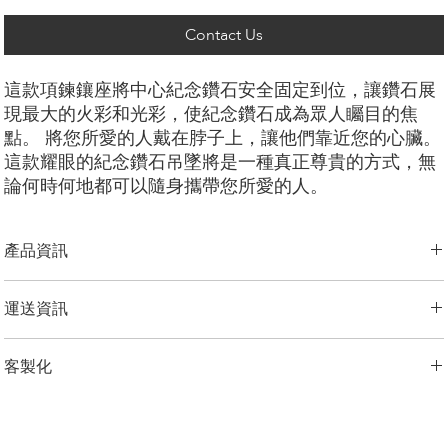
Contact Us
這款項鍊鑲座將中心紀念鑽石安全固定到位，讓鑽石展
現最大的火彩和光彩，使紀念鑽石成為眾人矚目的焦
點。 將您所愛的人戴在脖子上，讓他們靠近您的心臟。
這款耀眼的紀念鑽石吊墜將是一種真正尊貴的方式，無
論何時何地都可以隨身攜帶您所愛的人。
產品資訊
切工選項：
​明亮圓形， 祖母綠型， 雷迪恩形， 上丁方形， 公主方
運送資訊
形， 心形， 橢圓形， 梨形， 墊形
鑽石大小：
0.25克拉 - 3.00克拉
LONITÉ 為您的產品建立了完善且無風險的物流系統。 我們的網路源自
金屬選項：
18K 白金/黃金/玫瑰金，鉑金，
客製化
於多年的經驗，包括分段運輸和定期洲際運輸。 LONITÉ 只與最安全、
鏈條長度：
14、16、18、20、24 英寸
最可靠的快遞公司合作，以確保安全、及時地交付您的紀念鑽石首飾。
鏈條選擇：
客製化
我們為任何客製訂單提供 3 次免費設計。 重新設計、修改3次以上的，
LONITÉ 為您提供了一個在我們的系統中追蹤您的訂單的實用選項。
加收5%的設計費。
備註