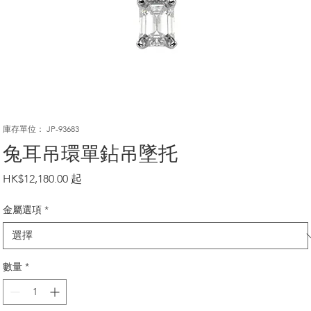
庫存單位： JP-93683
兔耳吊環單鉆吊墜托
價
HK$12,180.00
格
金屬選項
*
數量
*