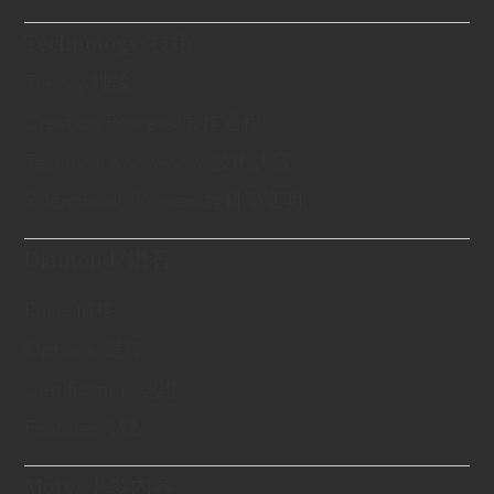
Technology/技術
Theory/理論
Creation Process/製作過程
Technical Know-how/技術訣竅
Scientifically Proven/經科學证明
Diamond/鑽石
Price/價格
Options/選擇
Certification/認證
Features/特點
More/更多內容