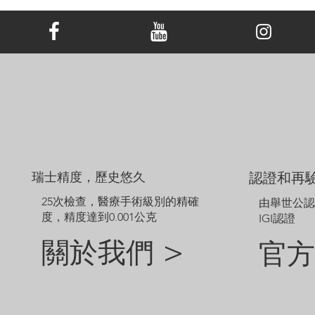
所有 LONITÉ™ 吊墜均配有同種金屬製成的免費鏈條。
本頁顯示的價格適用於配備 14、16 或 18 吋默認樣式鏈條的 18K 白
金/黃金/玫瑰金，铂金吊墜。 吊墜價格不包括主鑽價格，可能會​​根
據鑽石大小或金屬类型而波動。
範例圖片僅供參考。由於鑽石和珠寶的尺寸不同，定制成品的外觀
可能會略有差異。
如需探索網站未顯示的其他選項，請聯絡我們的客戶服務團隊。
瑞士精度，歷史悠久
認證和再
25次檢查，醫療手術級別的精確
由舉世公
度，精度達到0.001公克
IGI認證
關於我們 >
官方