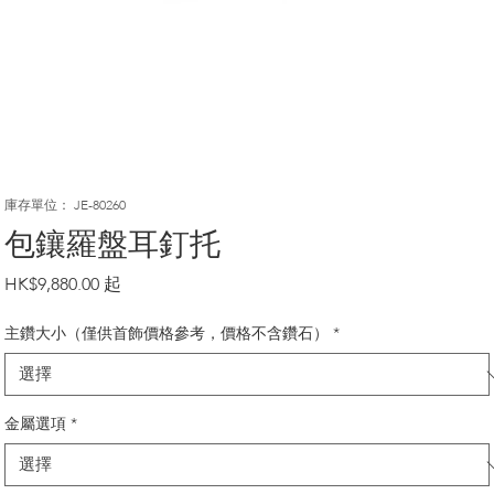
庫存單位： JE-80260
包鑲羅盤耳釘托
價
HK$9,880.00
格
主鑽大小（僅供首飾價格參考，價格不含鑽石）
*
金屬選項
*