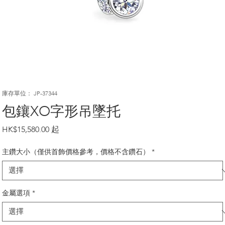
庫存單位： JP-37344
包鑲XO字形吊墜托
價
HK$15,580.00
格
主鑽大小（僅供首飾價格參考，價格不含鑽石）
*
金屬選項
*