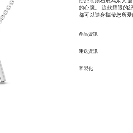
使紀念鑽石成為眾人矚
的心臟。 這款耀眼的
都可以隨身攜帶您所愛
產品資訊
切工選項：
​明亮圓形， 祖母
運送資訊
形
鑽石大小：
0.25克拉 - 1.00
LONITÉ 為您的產品建立
金屬選項：
18K 白金/黃金
客製化
輸和定期洲際運輸。 LONI
鏈條長度：
14、16、18、20、
紀念鑽石首飾。 LONITÉ
鏈條選擇：
客製化
我們為任何客製訂單提供 3 
備註
所有 LONITÉ™ 吊墜
本頁顯示的價格適用於配備 1
吊墜價格不包括主鑽價格，
範例圖片僅供參考。由於
如需探索網站未顯示的其