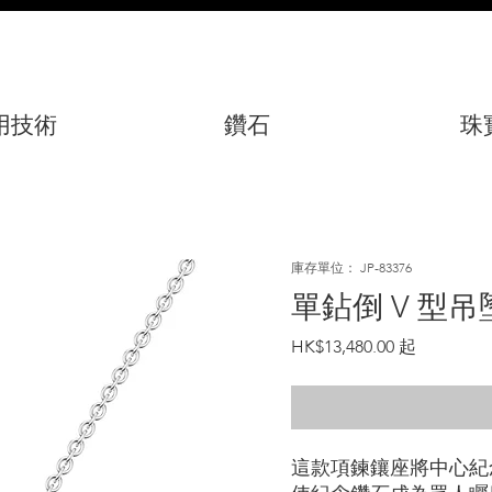
用技術
鑽石
珠
庫存單位： JP-83376
單鉆倒 V 型吊
價
HK$13,480.00
格
這款項鍊鑲座將中心紀