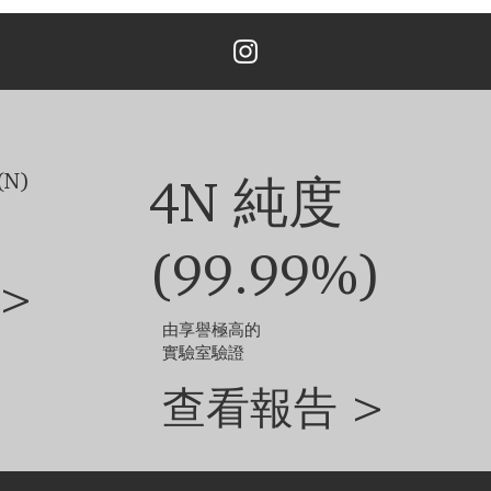
N)
4N 純度
(99.99%)
>
由享譽極高的
實驗室驗證
查看報告 >