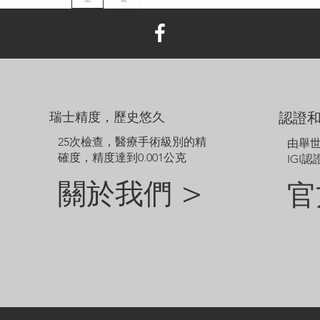
瑞士精度，歷史悠久
認證
25次檢查，醫療手術級別的精
由舉
確度，精度達到0.001公克
IGI認
關於我們 >
官