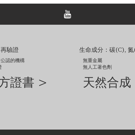
和再驗證
生命成分：碳(C), 氮(
世公認的機構
無重金屬
證
無人工著色劑
方證書 >
天然合成 