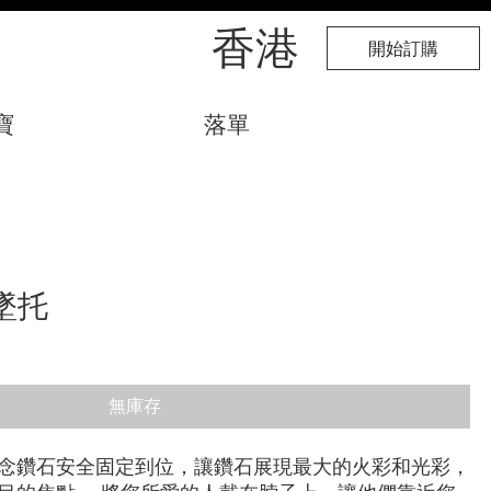
​香港
開始訂購
寶
落單
墜托
無庫存
念鑽石安全固定到位，讓鑽石展現最大的火彩和光彩，