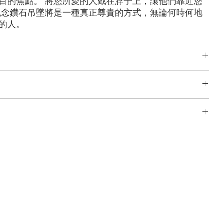
目的焦點。 將您所愛的人戴在脖子上，讓他們靠近您
紀念鑽石吊墜將是一種真正尊貴的方式，無論何時何地
的人。
綠型， 雷迪恩形， 上丁方形， 公主方形， 心形， 橢圓形， 梨形， 墊
克拉
了完善且無風險的物流系統。 我們的網路源自於多年的經驗，包括分段運
/玫瑰金，鉑金，
TÉ 只與最安全、最可靠的快遞公司合作，以確保安全、及時地交付您的
24 英寸
 為您提供了一個在我們的系統中追蹤您的訂單的實用選項。
次免費設計。 重新設計、修改3次以上的，加收5%的設計費。
均配有同種金屬製成的免費鏈條。
4、16 或 18 吋默認樣式鏈條的 18K 白金/黃金/玫瑰金，铂金吊墜。
可能會​​根據鑽石大小或金屬类型而波動。
鑽石和珠寶的尺寸不同，定制成品的外觀可能會略有差異。
他選項，請聯絡我們的客戶服務團隊。