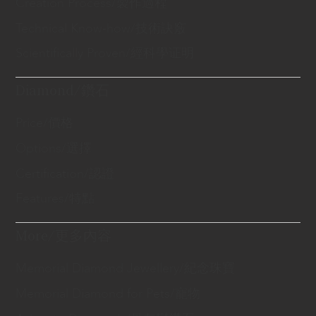
Creation Process/製作過程
Technical Know-how/技術訣竅
Scientifically Proven/經科學证明
Diamond/鑽石
Price/價格
Options/選擇
Certification/認證
Features/特點
More/更多內容
Memorial Diamond Jewellery/紀念珠寶
Memorial Diamond for Pets/寵物