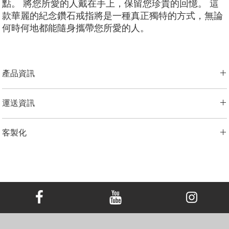
點。 將您所愛的人戴在手上，保留您珍貴的回憶。 這
款華麗的紀念鑽石戒指將是一種真正獨特的方式，無論
何時何地都能隨身攜帶您所愛的人。
產品資訊
金屬選項：
18K 白金/黃金/玫瑰金，鉑金，
運送資訊
切工選項：
​明亮圓形， 祖母綠型， 雷迪恩形， 上丁方形， 公主方
形， 心形， 橢圓形， 墊形
LONITÉ 為您的產品建立了完善且無風險的物流系統。 我們的網路源自
鑽石大小：
0.25克拉 - 3.00克拉
客製化
於多年的經驗，包括分段運輸和定期洲際運輸。 LONITÉ 只與最安全、
備註
最可靠的快遞公司合作，以確保安全、及時地交付您的紀念鑽石首飾。
顯示的價格不包括主鑽，主鑽價格另外計算。
我們為任何客製訂單提供 3 次免費設計。 重新設計、修改3次以上的，
LONITÉ 為您提供了一個在我們的系統中追蹤您的訂單的實用選項。
顯示的價格適用於尺寸範圍為 EU44-EU61 的 18K白金/黄金/玫瑰
加收5%的設計費。
金。 價格可能因主鑽大小，金屬選擇或戒圈尺寸而異。
範例圖片僅供參考。由於鑽石和珠寶的尺寸不同，定制成品的外觀
可能會略有差異。
如需探索網站未顯示的其他選項，請聯絡我們的客戶服務團隊。