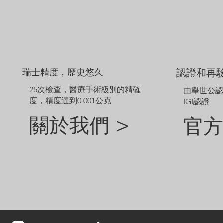
瑞士精度，歷史悠久
認證和再
25次檢查，醫療手術級別的精確
由舉世公
度，精度達到0.001公克
IGI認證
關於我們 >
官方