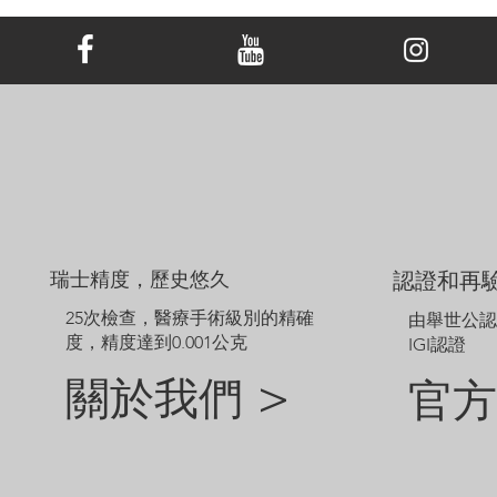
顯示的價格不包括主鑽，主鑽價格另外計算。
範例圖片僅供參考。由於鑽石和珠寶的尺寸不同，定制成品的外觀
可能會略有差異。
如需探索網站未顯示的其他選項，請聯絡我們的客戶服務團隊。
瑞士精度，歷史悠久
認證和再
25次檢查，醫療手術級別的精確
由舉世公
度，精度達到0.001公克
IGI認證
關於我們 >
官方