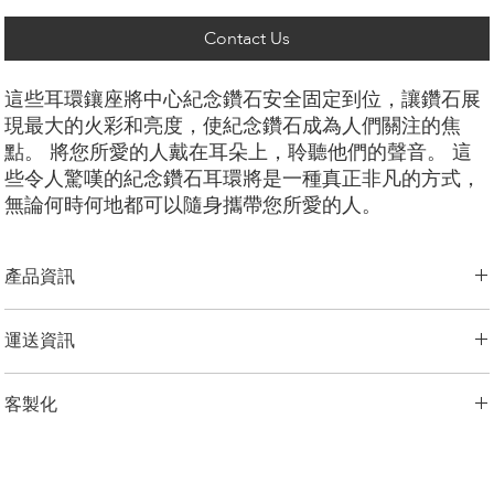
Contact Us
這些耳環鑲座將中心紀念鑽石安全固定到位，讓鑽石展
現最大的火彩和亮度，使紀念鑽石成為人們關注的焦
點。 將您所愛的人戴在耳朵上，聆聽他們的聲音。 這
些令人驚嘆的紀念鑽石耳環將是一種真正非凡的方式，
無論何時何地都可以隨身攜帶您所愛的人。
產品資訊
切工選項：
​明亮圓形， 祖母綠型， 雷迪恩形， 上丁方形， 公主方
運送資訊
形， 心形， 橢圓形， 梨形， 墊形
鑽石大小：
0.25克拉
LONITÉ 為您的產品建立了完善且無風險的物流系統。 我們的網路源自
金屬選項：
18K 白金/黃金/玫瑰金，鉑金，
客製化
於多年的經驗，包括分段運輸和定期洲際運輸。 LONITÉ 只與最安全、
最可靠的快遞公司合作，以確保安全、及時地交付您的紀念鑽石首飾。
備註
我們為任何客製訂單提供 3 次免費設計。 重新設計、修改3次以上的，
LONITÉ 為您提供了一個在我們的系統中追蹤您的訂單的實用選項。
顯示的價格是一對耳環的價格，如果您需要單隻耳環，預設價格是
加收5%的設計費。
客服報價的70%。