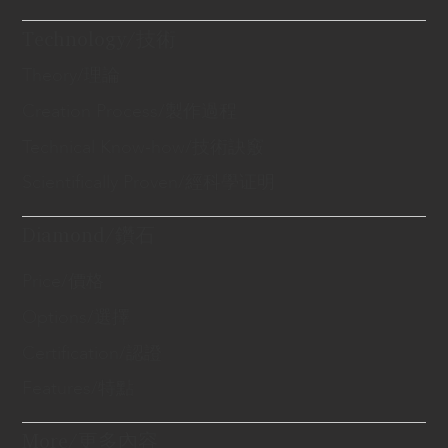
Technology/技術
Theory/理論
Creation Process/製作過程
Technical Know-how/技術訣竅
Scientifically Proven/經科學证明
Diamond/鑽石
Price/價格
Options/選擇
Certification/認證
Features/特點
More/更多內容