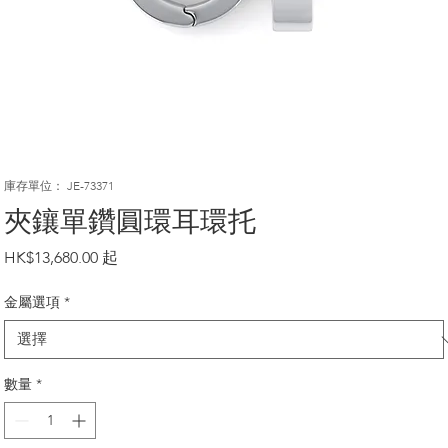
庫存單位： JE-73371
夾鑲單鑽圓環耳環托
價
HK$13,680.00
格
金屬選項
*
數量
*