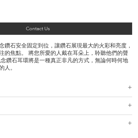
Contact Us
念鑽石安全固定到位，讓鑽石展現最大的火彩和亮度，
注的焦點。 將您所愛的人戴在耳朵上，聆聽他們的聲
紀念鑽石耳環將是一種真正非凡的方式，無論何時何地
的人。
綠型， 雷迪恩形， 上丁方形， 公主方形， 心形， 橢圓形， 梨形， 墊
克拉
了完善且無風險的物流系統。 我們的網路源自於多年的經驗，包括分段運
/玫瑰金，鉑金，
TÉ 只與最安全、最可靠的快遞公司合作，以確保安全、及時地交付您的
 為您提供了一個在我們的系統中追蹤您的訂單的實用選項。
次免費設計。 重新設計、修改3次以上的，加收5%的設計費。