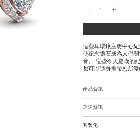
這些耳環鑲座將中心紀
使紀念鑽石成為人們關
音。 這些令人驚嘆的
都可以隨身攜帶您所愛
產品資訊
切工選項：
​明亮圓形， 祖母
運送資訊
形
鑽石大小：
0.25克拉 - 1.00
LONITÉ 為您的產品建立
金屬選項：
18K 白金/黃金
客製化
輸和定期洲際運輸。 LONI
紀念鑽石首飾。 LONITÉ
備註
我們為任何客製訂單提供 3 