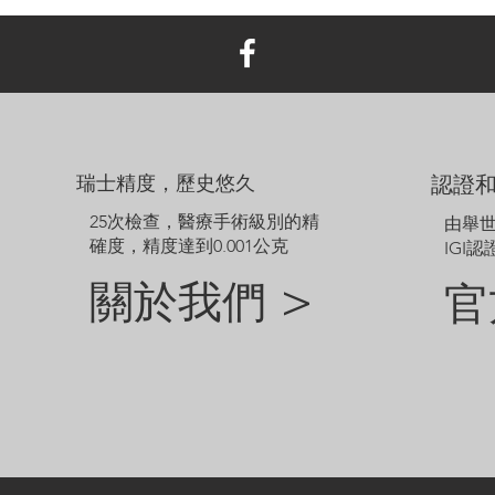
瑞士精度，歷史悠久
認證
25次檢查，醫療手術級別的精
由舉
確度，精度達到0.001公克
IGI認
關於我們 >
官