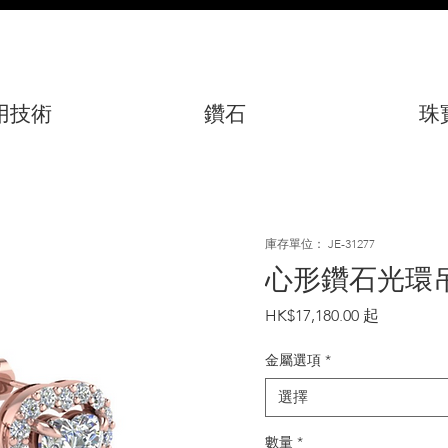
用技術
鑽石
珠
庫存單位： JE-31277
心形鑽石光環
價
HK$17,180.00
格
金屬選項
*
選擇
數量
*