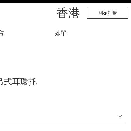
​香港
開始訂購
寶
落單
吊式耳環托