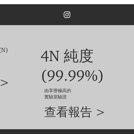
格，如果您需要單隻耳環，預設價格是客服報價的70%。
主鑽價格另外計算。
鑽石和珠寶的尺寸不同，定制成品的外觀可能會略有差異。
他選項，請聯絡我們的客戶服務團隊。
N)
4N 純度
(99.99%)
>
由享譽極高的
實驗室驗證
查看報告 >