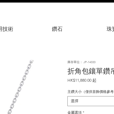
用技術
鑽石
珠
庫存單位： JP-14333
折角包鑲單鑽
價
HK$11,880.00
格
主鑽大小（僅供首飾價格參考
選擇
金屬選項
*