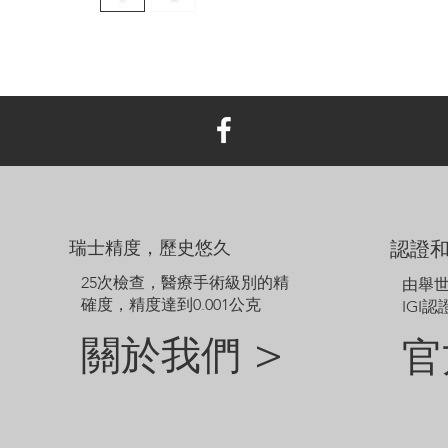
瑞士精度，歷史悠久
認證
25次檢查，醫療手術級別的精
由舉
確度，精度達到0.001公克
IGI認
關於我們 >
官