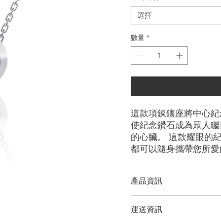
選擇
數量
*
這款項鍊鑲座將中心紀
使紀念鑽石成為眾人矚
的心臟。 這款耀眼的
都可以隨身攜帶您所愛
產品資訊
切工選項：
​明亮圓形
運送資訊
鑽石大小：
0.25克拉 - 3.00