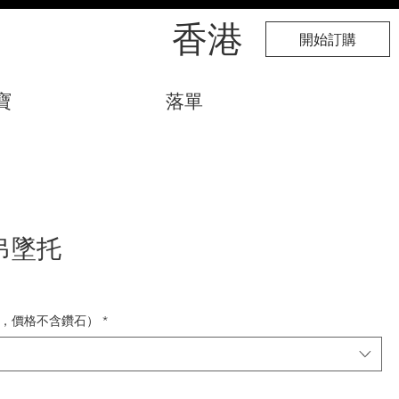
​香港
開始訂購
寶
落單
吊墜托
，價格不含鑽石）
*