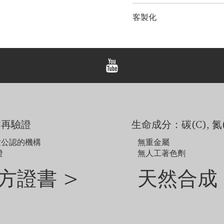
金屬選項：
18K 白金/黃金
LONITÉ 為您的產品建立
鏈條長度：
14、16、18、20、
客製化
輸和定期洲際運輸。 LONI
鏈條選擇：
客製化
紀念鑽石首飾。 LONITÉ
我們為任何客製訂單提供 3 
備註
所有 LONITÉ™ 吊墜
本頁顯示的價格適用於配備 1
吊墜價格不包括主鑽價格，
範例圖片僅供參考。由於
如需探索網站未顯示的其
和再驗證
生命成分：碳(C), 氮(
世公認的機構
無重金屬
證
無人工著色劑
方證書 >
天然合成 