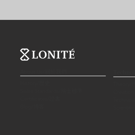
About Us/關於我們
Techno
History/歷史
Theory
Swiss Standards/瑞士標準
Creatio
Certificates/證書
Techni
Blog/博客
Scienti