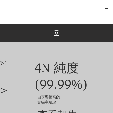
/玫瑰金，鉑金，
了完善且無風險的物流系統。 我們的網路源自於多年的經驗，包括分段運
24 英寸
TÉ 只與最安全、最可靠的快遞公司合作，以確保安全、及時地交付您的
 為您提供了一個在我們的系統中追蹤您的訂單的實用選項。
次免費設計。 重新設計、修改3次以上的，加收5%的設計費。
均配有同種金屬製成的免費鏈條。
4、16 或 18 吋默認樣式鏈條的 18K 白金/黃金/玫瑰金，铂金吊墜。
可能會​​根據鑽石大小或金屬类型而波動。
鑽石和珠寶的尺寸不同，定制成品的外觀可能會略有差異。
他選項，請聯絡我們的客戶服務團隊。
N)
4N 純度
(99.99%)
>
由享譽極高的
實驗室驗證