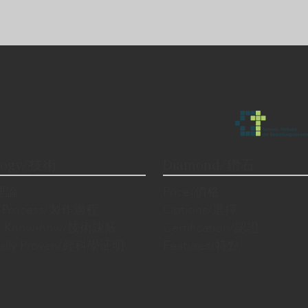
logy/技術
Diamond/鑽石
/理論
Price/價格
n Process/製作過程
Options/選擇
cal Know-how/技術訣竅
Certification/認證
fically Proven/經科學证明
Features/特點