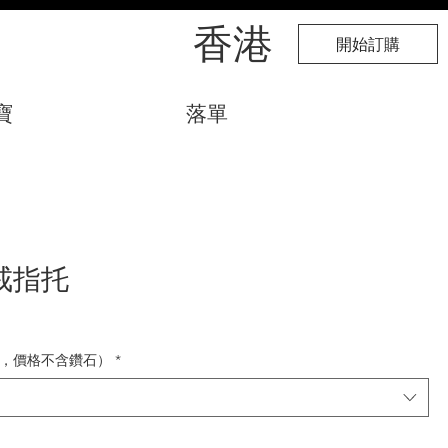
​香港
開始訂購
寶
落單
戒指托
，價格不含鑽石）
*