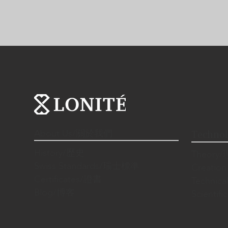
About Us/關於我們
Techno
History/歷史
Theory
Swiss Standards/瑞士標準
Creatio
Certificates/證書
Techni
Blog/博客
Scienti