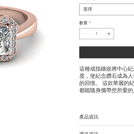
選擇
數量
*
這種戒指鑲嵌將中心紀
度，使紀念鑽石成為人
的回憶。 這款華麗的
都能隨身攜帶您所愛的
產品資訊
切工選項：
​明亮圓形， 雷迪