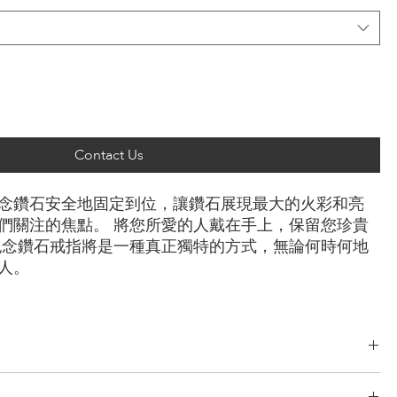
Contact Us
念鑽石安全地固定到位，讓鑽石展現最大的火彩和亮
們關注的焦點。 將您所愛的人戴在手上，保留您珍貴
紀念鑽石戒指將是一種真正獨特的方式，無論何時何地
人。
恩形， 上丁方形， 公主方形， 心形， 橢圓形， 梨形， 墊形