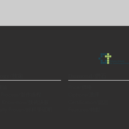
logy/技術
Diamond/鑽石
/理論
Price/價格
n Process/製作過程
Options/選擇
cal Know-how/技術訣竅
Certification/認證
fically Proven/經科學证明
Features/特點