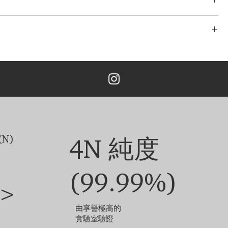
克拉
/玫瑰金，鉑金，
了完善且無風險的物流系統。 我們的網路源自於多年的經驗，包括分段運
TÉ 只與最安全、最可靠的快遞公司合作，以確保安全、及時地交付您的
 為您提供了一個在我們的系統中追蹤您的訂單的實用選項。
主鑽價格另外計算。
次免費設計。 重新設計、修改3次以上的，加收5%的設計費。
EU44-EU61 的 18K白金/黄金/玫瑰金。 價格可能因主鑽大小，金
鑽石和珠寶的尺寸不同，定制成品的外觀可能會略有差異。
他選項，請聯絡我們的客戶服務團隊。
N)
4N 純度
(99.99%)
>
由享譽極高的
實驗室驗證