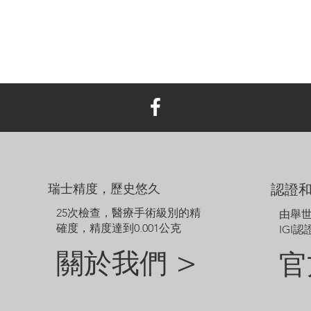
瑞士精度，歷史悠久
認證
25次檢查，醫療手術級別的精
由舉
確度，精度達到0.001公克
IGI認
關於我們 >
官