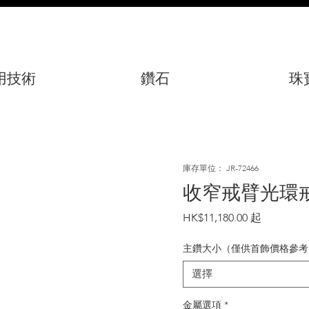
用技術
鑽石
珠
庫存單位： JR-72466
收窄戒臂光環
價
HK$11,180.00
格
主鑽大小（僅供首飾價格參考
選擇
金屬選項
*