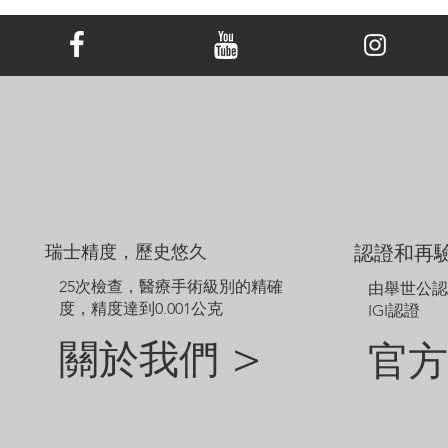
所有 LONITÉ™ 吊墜均配有同種金屬製成的免費鏈條。
本頁顯示的價格適用於配備 14、16 或 18 吋默認樣式鏈條的 18K 白
金/黃金/玫瑰金，铂金吊墜。 吊墜價格不包括主鑽價格，可能會​​根
據鑽石大小或金屬类型而波動。
範例圖片僅供參考。由於鑽石和珠寶的尺寸不同，定制成品的外觀
可能會略有差異。
如需探索網站未顯示的其他選項，請聯絡我們的客戶服務團隊。
瑞士精度，歷史悠久
認證和再
25次檢查，醫療手術級別的精確
由舉世公
度，精度達到0.001公克
IGI認證
關於我們 >
官方