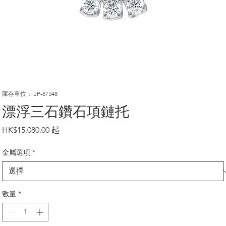
庫存單位： JP-87548
漂浮三石鑽石項鏈托
價
HK$15,080.00
格
金屬選項
*
數量
*