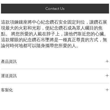
Contact Us
這款項鍊鑲座將中心紀念鑽石安全固定到位，讓鑽石展
現最大的火彩和光彩，使紀念鑽石成為眾人矚目的焦
點。 將您所愛的人戴在脖子上，讓他們靠近您的心臟。
這款耀眼的紀念鑽石吊墜將是一種真正尊貴的方式，無
論何時何地都可以隨身攜帶您所愛的人。
產品資訊
切工選項：
​明亮圓形， 祖母綠型， 雷迪恩形， 上丁方形， 公主方
運送資訊
形， 心形， 橢圓形， 梨形， 墊形
鑽石大小：
0.25克拉 - 3.00克拉
LONITÉ 為您的產品建立了完善且無風險的物流系統。 我們的網路源自
金屬選項：
18K 白金/黃金/玫瑰金，鉑金，
客製化
於多年的經驗，包括分段運輸和定期洲際運輸。 LONITÉ 只與最安全、
鏈條長度：
14、16、18、20、24 英寸
最可靠的快遞公司合作，以確保安全、及時地交付您的紀念鑽石首飾。
鏈條選擇：
客製化
我們為任何客製訂單提供 3 次免費設計。 重新設計、修改3次以上的，
LONITÉ 為您提供了一個在我們的系統中追蹤您的訂單的實用選項。
加收5%的設計費。
備註