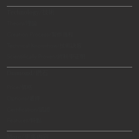
Technology/技術
Theory/理論
Creation Process/製作過程
Technical Know-how/技術訣竅
Scientifically Proven/經科學证明
Diamond/鑽石
Price/價格
Options/選擇
Certification/認證
Features/特點
More/更多內容