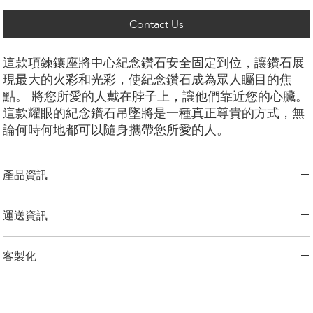
Contact Us
這款項鍊鑲座將中心紀念鑽石安全固定到位，讓鑽石展
現最大的火彩和光彩，使紀念鑽石成為眾人矚目的焦
點。 將您所愛的人戴在脖子上，讓他們靠近您的心臟。
這款耀眼的紀念鑽石吊墜將是一種真正尊貴的方式，無
論何時何地都可以隨身攜帶您所愛的人。
產品資訊
切工選項：
​明亮圓形， 祖母綠型， 雷迪恩形， 上丁方形， 公主方
運送資訊
形， 心形， 橢圓形， 梨形， 墊形
鑽石大小：
0.25克拉 - 1.00克拉
LONITÉ 為您的產品建立了完善且無風險的物流系統。 我們的網路源自
金屬選項：
18K 白金/黃金/玫瑰金，鉑金，
客製化
於多年的經驗，包括分段運輸和定期洲際運輸。 LONITÉ 只與最安全、
鏈條長度：
14、16、18、20、24 英寸
最可靠的快遞公司合作，以確保安全、及時地交付您的紀念鑽石首飾。
鏈條選擇：
客製化
我們為任何客製訂單提供 3 次免費設計。 重新設計、修改3次以上的，
LONITÉ 為您提供了一個在我們的系統中追蹤您的訂單的實用選項。
加收5%的設計費。
備註