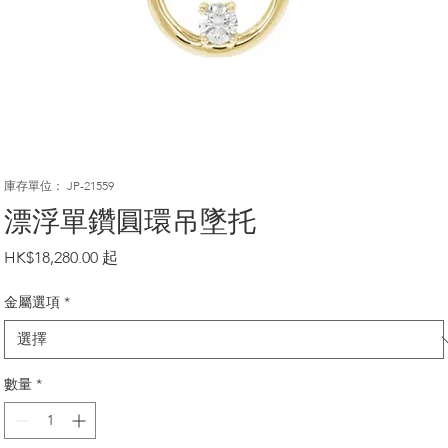
庫存單位： JP-21559
漂浮單鑽圓環吊墜托
價
HK$18,280.00
格
金屬選項
*
數量
*