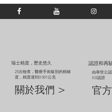
所有 LONITÉ™ 吊墜均配有同種金屬製成的免費鏈條。
本頁顯示的價格適用於配備 14、16 或 18 吋默認樣式鏈條的 18K 白
金/黃金/玫瑰金，铂金吊墜。 吊墜價格不包括主鑽價格，可能會​​根
據鑽石大小或金屬类型而波動。
範例圖片僅供參考。由於鑽石和珠寶的尺寸不同，定制成品的外觀
可能會略有差異。
如需探索網站未顯示的其他選項，請聯絡我們的客戶服務團隊。
瑞士精度，歷史悠久
認證和再
25次檢查，醫療手術級別的精確
由舉世公
度，精度達到0.001公克
IGI認證
關於我們 >
官方