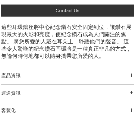
Contact Us
這些耳環鑲座將中心紀念鑽石安全固定到位，讓鑽石展
現最大的火彩和亮度，使紀念鑽石成為人們關注的焦
點。 將您所愛的人戴在耳朵上，聆聽他們的聲音。 這
些令人驚嘆的紀念鑽石耳環將是一種真正非凡的方式，
無論何時何地都可以隨身攜帶您所愛的人。
產品資訊
切工選項：
​明亮圓形， 祖母綠型， 雷迪恩形， 上丁方形， 公主方
運送資訊
形， 心形， 橢圓形， 梨形， 墊形
鑽石大小：
0.25克拉 - 0.5克拉
LONITÉ 為您的產品建立了完善且無風險的物流系統。 我們的網路源自
金屬選項：
18K 白金/黃金/玫瑰金，鉑金，
客製化
於多年的經驗，包括分段運輸和定期洲際運輸。 LONITÉ 只與最安全、
最可靠的快遞公司合作，以確保安全、及時地交付您的紀念鑽石首飾。
備註
我們為任何客製訂單提供 3 次免費設計。 重新設計、修改3次以上的，
LONITÉ 為您提供了一個在我們的系統中追蹤您的訂單的實用選項。
顯示的價格是一對耳環的價格，如果您需要單隻耳環，預設價格是
加收5%的設計費。
客服報價的70%。