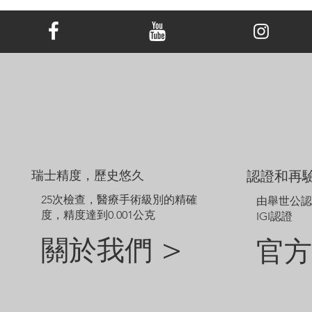
顯示的價格不包括主鑽，主鑽價格另外計算。
範例圖片僅供參考。由於鑽石和珠寶的尺寸不同，定制成品的外觀
可能會略有差異。
如需探索網站未顯示的其他選項，請聯絡我們的客戶服務團隊。
瑞士精度，歷史悠久
認證和再
25次檢查，醫療手術級別的精確
由舉世公
度，精度達到0.001公克
IGI認證
關於我們 >
官方