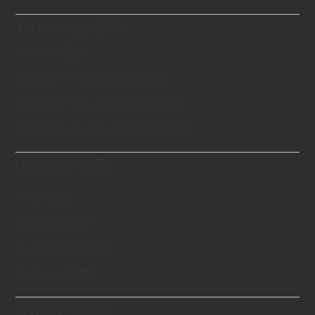
Technology/技術
Theory/理論
Creation Process/製作過程
Technical Know-how/技術訣竅
Scientifically Proven/經科學证明
Diamond/鑽石
Price/價格
Options/選擇
Certification/認證
Features/特點
More/更多內容