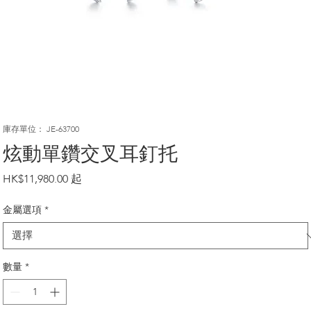
庫存單位： JE-63700
炫動單鑽交叉耳釘托
價
HK$11,980.00
格
金屬選項
*
數量
*