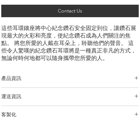
Contact Us
這些耳環鑲座將中心紀念鑽石安全固定到位，讓鑽石展
現最大的火彩和亮度，使紀念鑽石成為人們關注的焦
點。 將您所愛的人戴在耳朵上，聆聽他們的聲音。 這
些令人驚嘆的紀念鑽石耳環將是一種真正非凡的方式，
無論何時何地都可以隨身攜帶您所愛的人。
產品資訊
切工選項：
​明亮圓形， 祖母綠型， 雷迪恩形， 上丁方形， 公主方
運送資訊
形， 心形， 橢圓形， 梨形， 墊形
鑽石大小：
0.25克拉 - 3.00克拉
LONITÉ 為您的產品建立了完善且無風險的物流系統。 我們的網路源自
金屬選項：
18K 白金/黃金/玫瑰金，鉑金，
客製化
於多年的經驗，包括分段運輸和定期洲際運輸。 LONITÉ 只與最安全、
最可靠的快遞公司合作，以確保安全、及時地交付您的紀念鑽石首飾。
備註
我們為任何客製訂單提供 3 次免費設計。 重新設計、修改3次以上的，
LONITÉ 為您提供了一個在我們的系統中追蹤您的訂單的實用選項。
顯示的價格是一對耳環的價格，如果您需要單隻耳環，預設價格是
加收5%的設計費。
客服報價的70%。