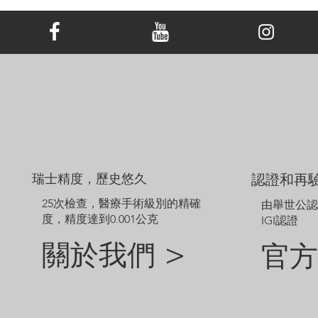
顯示的價格不包括主鑽，主鑽價格另外計算。
範例圖片僅供參考。由於鑽石和珠寶的尺寸不同，定制成品的外觀
可能會略有差異。
如需探索網站未顯示的其他選項，請聯絡我們的客戶服務團隊。
瑞士精度，歷史悠久
認證和再
25次檢查，醫療手術級別的精確
由舉世公
度，精度達到0.001公克
IGI認證
關於我們 >
官方