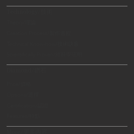
Technology/技術
Theory/理論
Creation Process/製作過程
Technical Know-how/技術訣竅
Scientifically Proven/經科學证明
Diamond/鑽石
Price/價格
Options/選擇
Certification/認證
Features/特點
More/更多內容