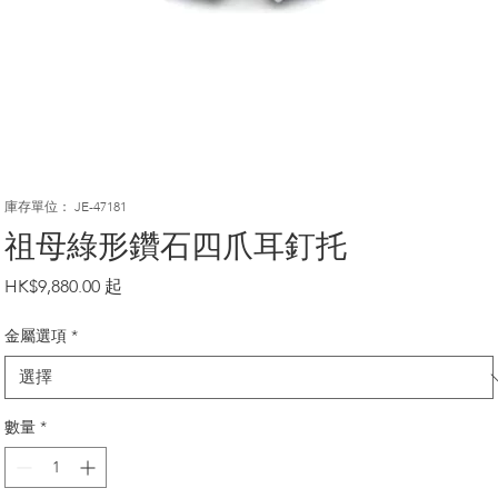
庫存單位： JE-47181
祖母綠形鑽石四爪耳釘托
價
HK$9,880.00
格
金屬選項
*
數量
*