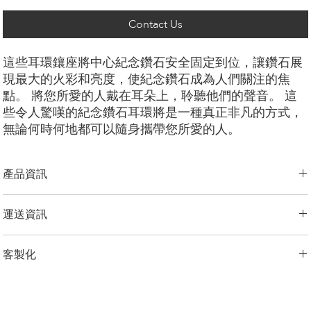
Contact Us
這些耳環鑲座將中心紀念鑽石安全固定到位，讓鑽石展
現最大的火彩和亮度，使紀念鑽石成為人們關注的焦
點。 將您所愛的人戴在耳朵上，聆聽他們的聲音。 這
些令人驚嘆的紀念鑽石耳環將是一種真正非凡的方式，
無論何時何地都可以隨身攜帶您所愛的人。
產品資訊
切工選項：
​明亮圓形
運送資訊
鑽石大小：
0.25克拉 - 3.00克拉
金屬選項：
18K 白金/黃金/玫瑰金，鉑金，
LONITÉ 為您的產品建立了完善且無風險的物流系統。 我們的網路源自
客製化
於多年的經驗，包括分段運輸和定期洲際運輸。 LONITÉ 只與最安全、
備註
最可靠的快遞公司合作，以確保安全、及時地交付您的紀念鑽石首飾。
顯示的價格是一對耳環的價格，如果您需要單隻耳環，預設價格是
我們為任何客製訂單提供 3 次免費設計。 重新設計、修改3次以上的，
LONITÉ 為您提供了一個在我們的系統中追蹤您的訂單的實用選項。
客服報價的70%。
加收5%的設計費。
顯示的價格不包括主鑽，主鑽價格另外計算。