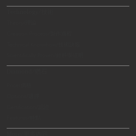
Technology/技術
Theory/理論
Creation Process/製作過程
Technical Know-how/技術訣竅
Scientifically Proven/經科學证明
Diamond/鑽石
Price/價格
Options/選擇
Certification/認證
Features/特點
More/更多內容