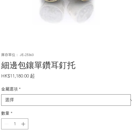
庫存單位： JE-25363
細邊包鑲單鑽耳釘托
價
HK$11,180.00
格
金屬選項
*
數量
*