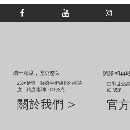
範例圖片僅供參考。由於鑽石和珠寶的尺寸不同，定制成品的外觀
可能會略有差異。
如需探索網站未顯示的其他選項，請聯絡我們的客戶服務團隊。
瑞士精度，歷史悠久
認證和再
25次檢查，醫療手術級別的精確
由舉世公
度，精度達到0.001公克
IGI認證
關於我們 >
官方