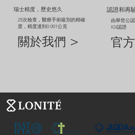
瑞士精度，歷史悠久
認證和再
25次檢查，醫療手術級別的精確
由舉世公
度，精度達到0.001公克
IGI認證
關於我們 >
官方