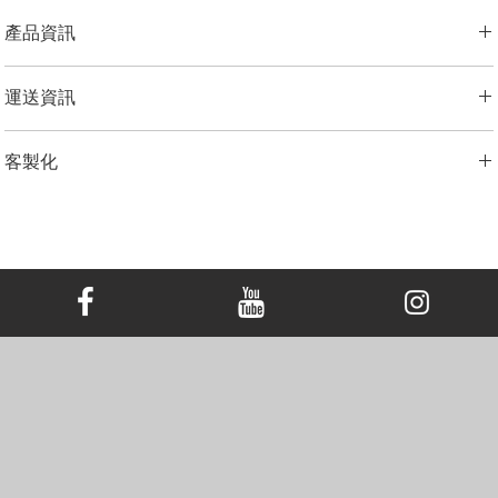
產品資訊
切工選項：
​明亮圓形， 雷迪恩形， 上丁方形， 公主方形， 心形， 橢
運送資訊
圓形， 梨形， 墊形
鑽石大小：
0.25克拉 - 3.00克拉
LONITÉ 為您的產品建立了完善且無風險的物流系統。 我們的網路源自
金屬選項：
18K 白金/黃金/玫瑰金，鉑金，
客製化
於多年的經驗，包括分段運輸和定期洲際運輸。 LONITÉ 只與最安全、
最可靠的快遞公司合作，以確保安全、及時地交付您的紀念鑽石首飾。
備註
我們為任何客製訂單提供 3 次免費設計。 重新設計、修改3次以上的，
LONITÉ 為您提供了一個在我們的系統中追蹤您的訂單的實用選項。
顯示的價格不包括主鑽，主鑽價格另外計算。
加收5%的設計費。
顯示的價格適用於尺寸範圍為 EU44-EU61 的 18K白金/黄金/玫瑰
金。 價格可能因主鑽大小，金屬選擇或戒圈尺寸而異。
範例圖片僅供參考。由於鑽石和珠寶的尺寸不同，定制成品的外觀
可能會略有差異。
如需探索網站未顯示的其他選項，請聯絡我們的客戶服務團隊。