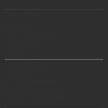
About Us/關於我們
History/歷史
Swiss Standards/瑞士標準
Certificates/證書
Blog/博客
Technology/技術
Theory/理論
Creation Process/製作過程
Technical Know-how/技術訣竅
Scientifically Proven/經科學证明