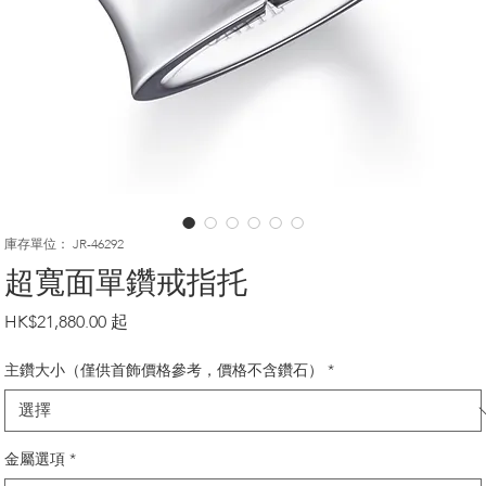
庫存單位： JR-46292
超寬面單鑽戒指托
價
HK$21,880.00
格
主鑽大小（僅供首飾價格參考，價格不含鑽石）
*
金屬選項
*