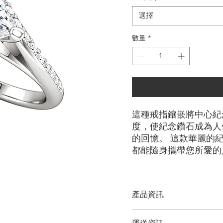
選擇
數量
*
這種戒指鑲嵌將中心紀
度，使紀念鑽石成為人
的回憶。 這款華麗的
都能隨身攜帶您所愛的
產品資訊
切工選項：
​明亮圓形， 雷迪