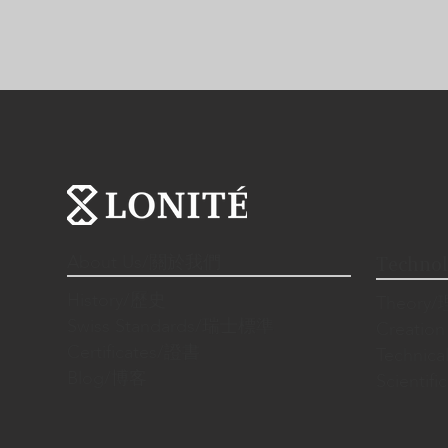
About Us/關於我們
Techno
History/歷史
Theory
Swiss Standards/瑞士標準
Creatio
Certificates/證書
Techni
Blog/博客
Scienti