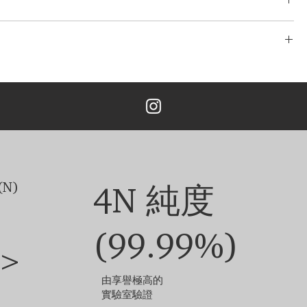
拉
/玫瑰金，鉑金，
了完善且無風險的物流系統。 我們的網路源自於多年的經驗，包括分段運
TÉ 只與最安全、最可靠的快遞公司合作，以確保安全、及時地交付您的
 為您提供了一個在我們的系統中追蹤您的訂單的實用選項。
主鑽價格另外計算。
次免費設計。 重新設計、修改3次以上的，加收5%的設計費。
EU44-EU61 的 18K白金/黄金/玫瑰金。 價格可能因主鑽大小，金
鑽石和珠寶的尺寸不同，定制成品的外觀可能會略有差異。
他選項，請聯絡我們的客戶服務團隊。
N)
4N 純度
(99.99%)
>
由享譽極高的
實驗室驗證