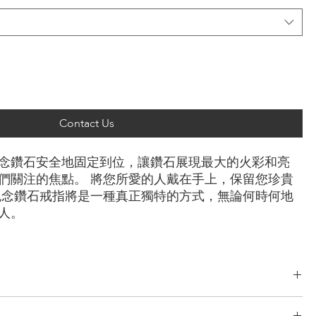
Contact Us
念鑽石安全地固定到位，讓鑽石展現最大的火彩和亮
們關注的焦點。 將您所愛的人戴在手上，保留您珍貴
紀念鑽石戒指將是一種真正獨特的方式，無論何時何地
人。
恩形， 上丁方形， 公主方形， 心形， 橢圓形， 墊形