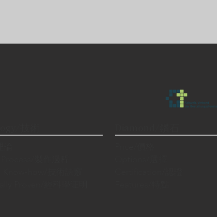
logy/技術
Diamond/鑽石
/理論
Price/價格
n Process/製作過程
Options/選擇
cal Know-how/技術訣竅
Certification/認證
fically Proven/經科學证明
Features/特點