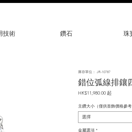
用技術
鑽石
珠
庫存單位： JR-10787
錯位弧線排鑲
價
HK$11,980.00
格
主鑽大小（僅供首飾價格參考
選擇
金屬選項
*