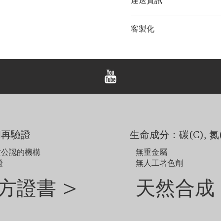
運送資訊
鑽石大小：
0.25克拉 - 3.0克
金屬選項：
18K 白金/黃金
LONITÉ 為您的產品建立
客製化
輸和定期洲際運輸。 LONI
備註
紀念鑽石首飾。 LONITÉ
顯示的價格不包括主鑽，
我們為任何客製訂單提供 3 
顯示的價格適用於尺寸範圍為 
屬選擇或戒圈尺寸而異。
範例圖片僅供參考。由於
如需探索網站未顯示的其
和再驗證
生命成分：碳(C), 氮(
世公認的機構
無重金屬
證
無人工著色劑
方證書 >
天然合成 