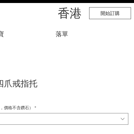
​香港
開始訂購
寶
落單
四爪戒指托
，價格不含鑽石）
*