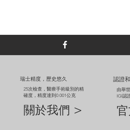
瑞士精度，歷史悠久
認證
25次檢查，醫療手術級別的精
由舉
確度，精度達到0.001公克
IGI認
關於我們 >
官