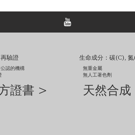
紀念鑽石首飾。 LONITÉ
顯示的價格適用於尺寸範圍為 
我們為任何客製訂單提供 3 
屬選擇或戒圈尺寸而異。
範例圖片僅供參考。由於
如需探索網站未顯示的其
和再驗證
生命成分：碳(C), 氮(
世公認的機構
無重金屬
證
無人工著色劑
方證書 >
天然合成 