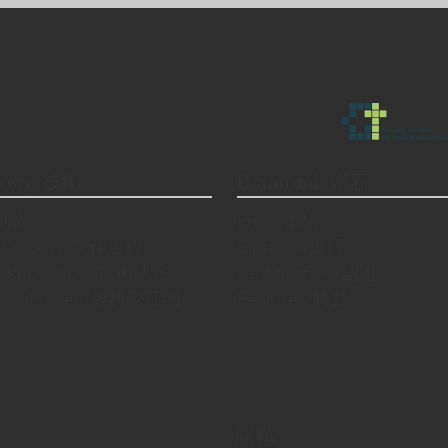
logy/技術
Diamond/鑽石
/理論
Price/價格
n Process/製作過程
Options/選擇
cal Know-how/技術訣竅
Certification/認證
fically Proven/經科學证明
Features/特點
隱私