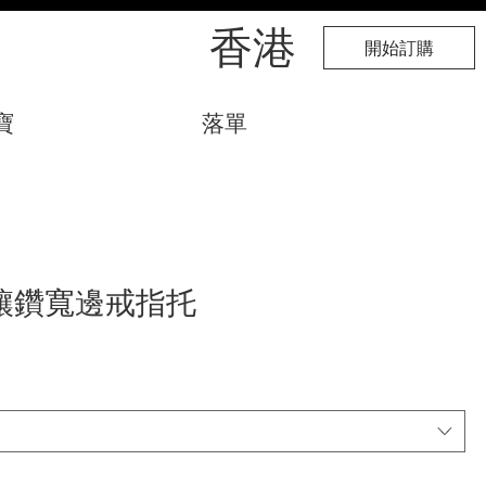
​香港
開始訂購
寶
落單
鑲鑽寬邊戒指托