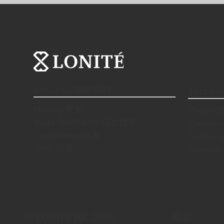
About Us/關於我們
Techno
History/歷史
Theory
Swiss Standards/瑞士標準
Creatio
Certificates/證書
Techni
Blog/博客
Scienti
條款
© LONITÉ HK 2026.