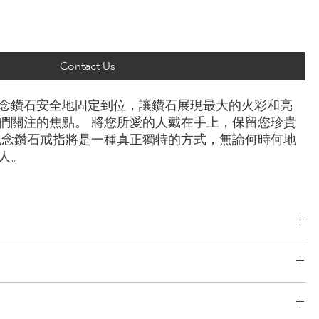
Contact Us
念鑽石安全地固定到位，讓鑽石展現最大的火彩和亮
們關注的焦點。 將您所愛的人戴在手上，保留您珍貴
紀念鑽石戒指將是一種真正獨特的方式，無論何時何地
人。
/玫瑰金，鉑金
了完善且無風險的物流系統。 我們的網路源自於多年的經驗，包括分段運
TÉ 只與最安全、最可靠的快遞公司合作，以確保安全、及時地交付您的
主鑽價格另外計算。