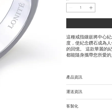
這種戒指鑲嵌將中心紀
度，使紀念鑽石成為人
的回憶。 這款華麗的
都能隨身攜帶您所愛的
產品資訊
切工選項：
​明亮圓形
運送資訊
鑽石大小：
0.25克拉
金屬選項：
18K 白金/黃金
LONITÉ 為您的產品建立
備註
客製化
輸和定期洲際運輸。 LONI
顯示的價格不包括主鑽，