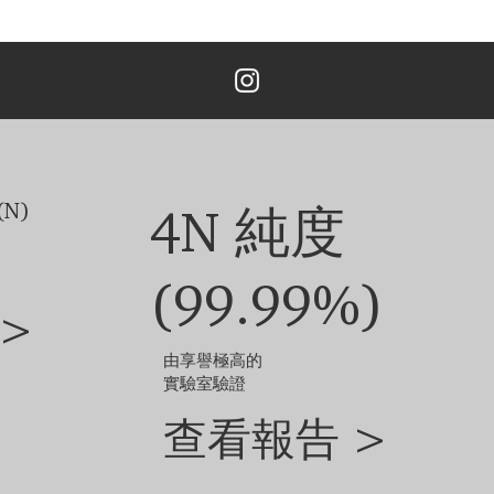
 為您提供了一個在我們的系統中追蹤您的訂單的實用選項。
EU44-EU61 的 18K白金/黄金/玫瑰金。 價格可能因主鑽大小，金
次免費設計。 重新設計、修改3次以上的，加收5%的設計費。
鑽石和珠寶的尺寸不同，定制成品的外觀可能會略有差異。
他選項，請聯絡我們的客戶服務團隊。
N)
4N 純度
(99.99%)
>
由享譽極高的
實驗室驗證
查看報告 >