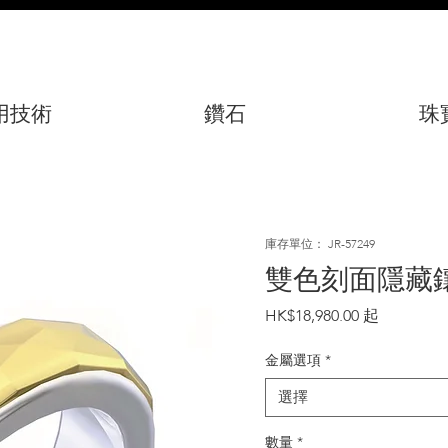
用技術
鑽石
珠
庫存單位： JR-57249
雙色刻面隱藏
價
HK$18,980.00
格
金屬選項
*
選擇
數量
*