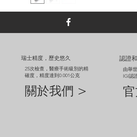
瑞士精度，歷史悠久
認證
25次檢查，醫療手術級別的精
由舉
確度，精度達到0.001公克
IGI認
關於我們 >
官