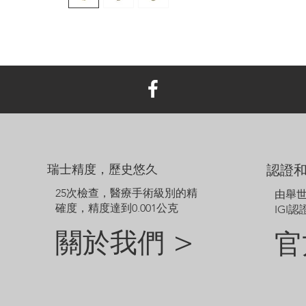
瑞士精度，歷史悠久
認證
25次檢查，醫療手術級別的精
由舉
確度，精度達到0.001公克
IGI認
關於我們 >
官