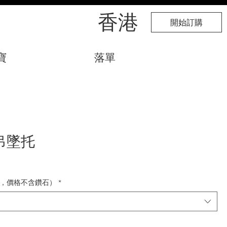
​香港
開始訂購
寶
落單
吊墜托
，價格不含鑽石）
*