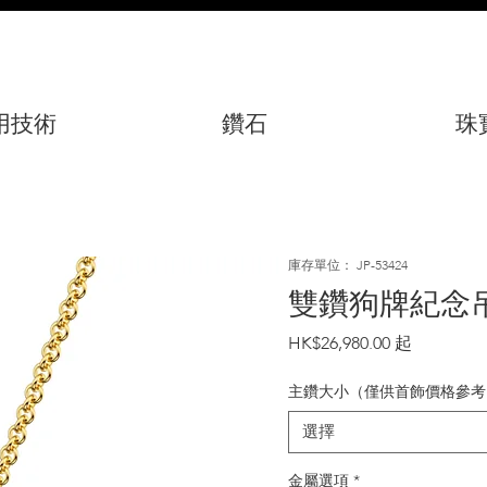
用技術
鑽石
珠
庫存單位： JP-53424
雙鑽狗牌紀念
價
HK$26,980.00
格
主鑽大小（僅供首飾價格參考
選擇
金屬選項
*