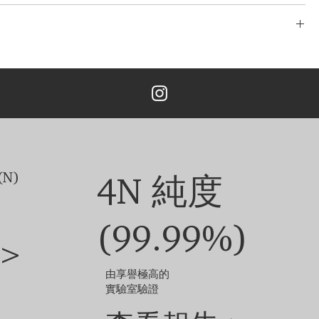
克拉
了完善且無風險的物流系統。 我們的網路源自於多年的經驗，包括分段運
/玫瑰金，鉑金，
TÉ 只與最安全、最可靠的快遞公司合作，以確保安全、及時地交付您的
24 英寸
 為您提供了一個在我們的系統中追蹤您的訂單的實用選項。
次免費設計。 重新設計、修改3次以上的，加收5%的設計費。
均配有同種金屬製成的免費鏈條。
4、16 或 18 吋默認樣式鏈條的 18K 白金/黃金/玫瑰金，铂金吊墜。
可能會​​根據鑽石大小或金屬类型而波動。
鑽石和珠寶的尺寸不同，定制成品的外觀可能會略有差異。
他選項，請聯絡我們的客戶服務團隊。
N)
4N 純度
(99.99%)
>
由享譽極高的
實驗室驗證