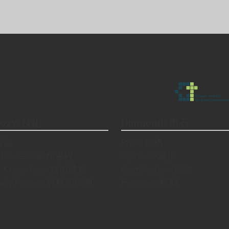
logy/技術
Diamond/鑽石
/理論
Price/價格
n Process/製作過程
Options/選擇
cal Know-how/技術訣竅
Certification/認證
fically Proven/經科學证明
Features/特點