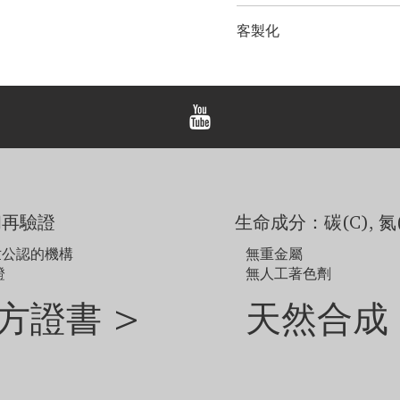
鑽石大小：
0.25克拉 - 0.35
LONITÉ 為您的產品建立
金屬選項：
18K 白金/黃金
客製化
輸和定期洲際運輸。 LONI
鏈條長度：
14、16、18、20、
紀念鑽石首飾。 LONITÉ
鏈條選擇：
客製化
我們為任何客製訂單提供 3 
備註
所有 LONITÉ™ 吊墜
本頁顯示的價格適用於配備 1
吊墜價格不包括主鑽價格，
範例圖片僅供參考。由於
如需探索網站未顯示的其
和再驗證
生命成分：碳(C), 氮(
世公認的機構
無重金屬
證
無人工著色劑
方證書 >
天然合成 