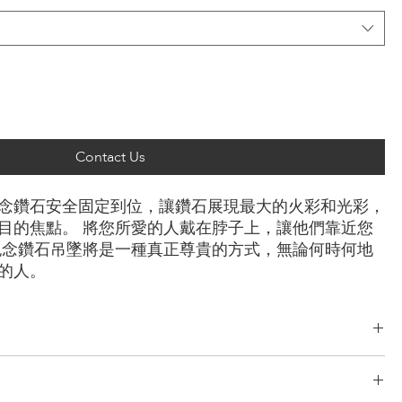
Contact Us
念鑽石安全固定到位，讓鑽石展現最大的火彩和光彩，
目的焦點。 將您所愛的人戴在脖子上，讓他們靠近您
紀念鑽石吊墜將是一種真正尊貴的方式，無論何時何地
的人。
綠型， 雷迪恩形， 上丁方形， 公主方形， 心形， 橢圓形， 梨形， 墊