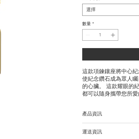
選擇
數量
*
這款項鍊鑲座將中心紀
使紀念鑽石成為眾人矚
的心臟。 這款耀眼的
都可以隨身攜帶您所愛
產品資訊
切工選項：
​明亮圓形， 祖母
運送資訊
形