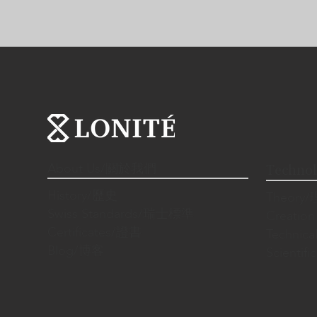
About Us/關於我們
Techno
History/歷史
Theory
Swiss Standards/瑞士標準
Creatio
Certificates/證書
Techni
Blog/博客
Scienti