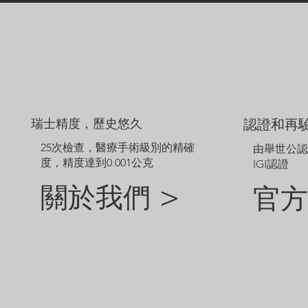
瑞士精度，歷史悠久
認證和再
25次檢查，醫療手術級別的精確
由舉世公
度，精度達到0.001公克
IGI認證
關於我們 >
官方