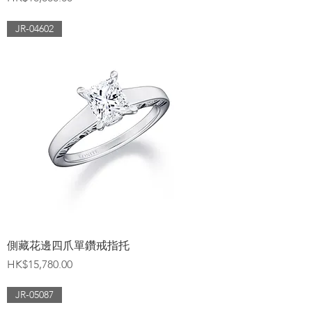
JR-04602
側藏花邊四爪單鑽戒指托
價格
HK$15,780.00
JR-05087