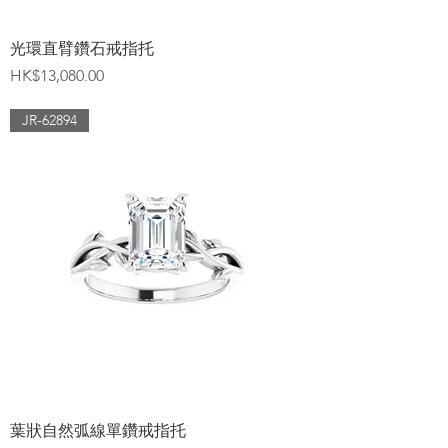
光環直臂鑽石戒指托
價格
HK$13,080.00
JR-62894
葉狀自然弧線單鑽戒指托