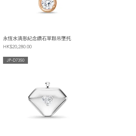
永恆水滴形紀念鑽石單顆吊墜托
價格
HK$20,280.00
JP-D7350