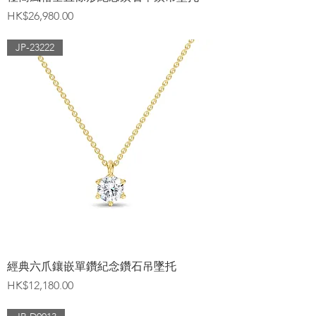
價格
HK$26,980.00
JP-23222
經典六爪鑲嵌單鑽紀念鑽石吊墜托
價格
HK$12,180.00