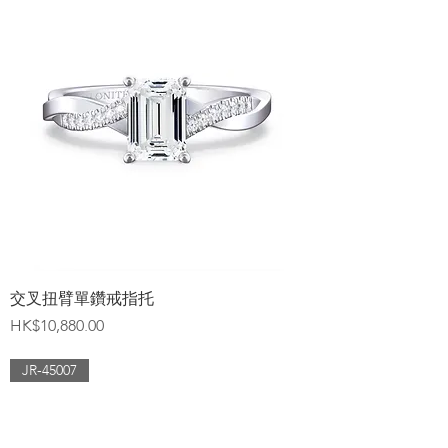
交叉扭臂單鑽戒指托
價格
HK$10,880.00
JR-45007