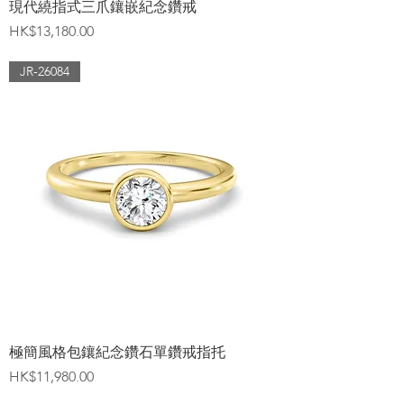
現代繞指式三爪鑲嵌紀念鑽戒
價格
HK$13,180.00
JR-26084
極簡風格包鑲紀念鑽石單鑽戒指托
價格
HK$11,980.00