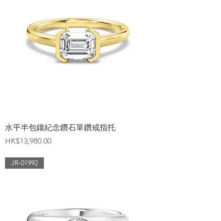
水平半包鑲紀念鑽石單鑽戒指托
價格
HK$13,980.00
JR-01992