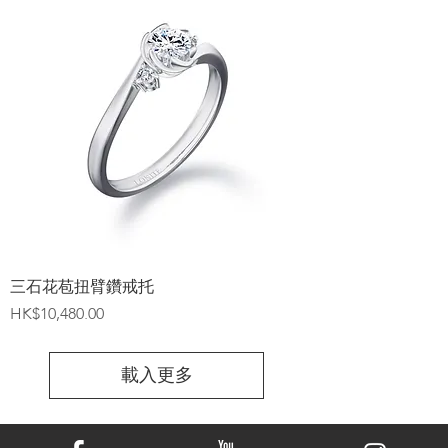
三石花苞扭臂鑽戒托
價格
HK$10,480.00
載入更多