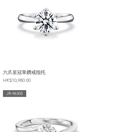
六爪皇冠單鑽戒指托
價格
HK$10,980.00
JR-96305