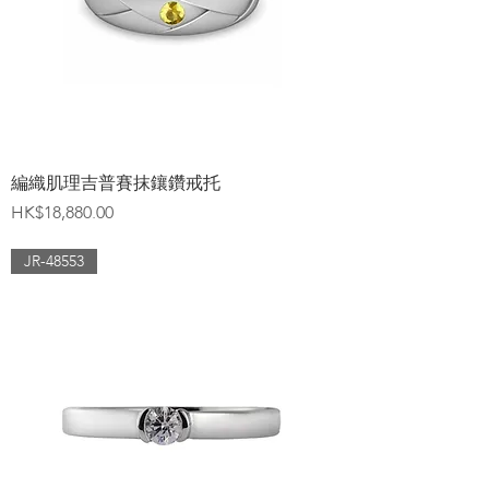
編織肌理吉普賽抹鑲鑽戒托
價格
HK$18,880.00
JR-48553