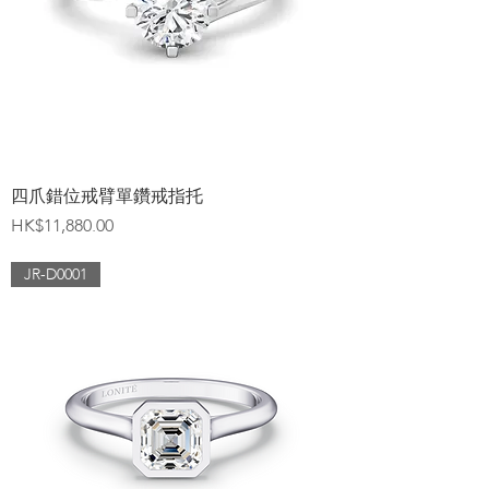
四爪錯位戒臂單鑽戒指托
價格
HK$11,880.00
JR-D0001