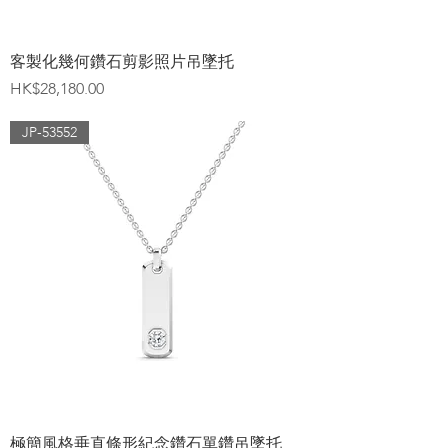
客製化幾何鑽石剪影照片吊墜托
價格
HK$28,180.00
JP-53552
極簡風格垂直條形紀念鑽石單鑽吊墜托