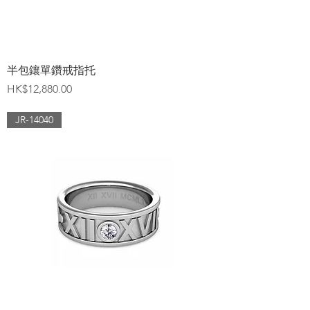
半包鑲單鑽戒指托
價格
HK$12,880.00
JR-14040