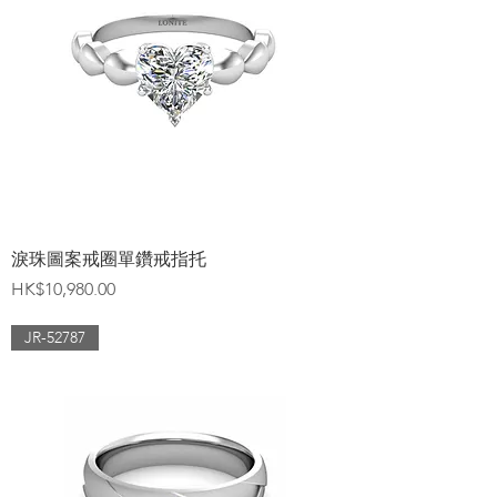
淚珠圖案戒圈單鑽戒指托
價格
HK$10,980.00
JR-52787