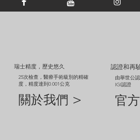
瑞士精度，歷史悠久
認證和再
25次檢查，醫療手術級別的精確
由舉世公
度，精度達到0.001公克
IGI認證
關於我們 >
官方