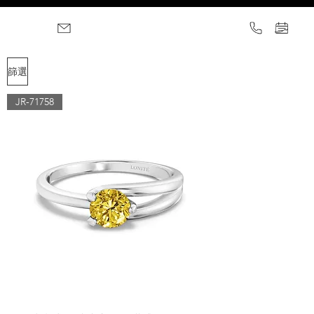
篩選
JR-71758