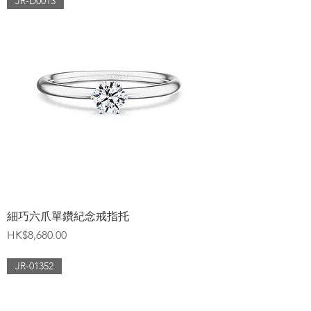
JR-D0013
細巧六爪單鑽紀念戒指托
價格
HK$8,680.00
JR-01352