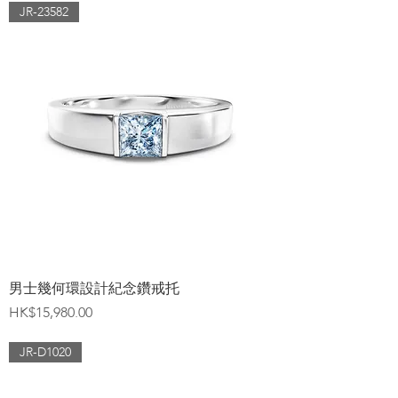
JR-23582
男士幾何環設計紀念鑽戒托
價格
HK$15,980.00
JR-D1020