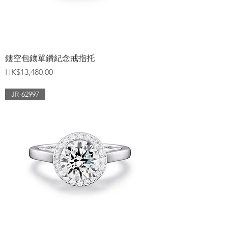
鏤空包鑲單鑽紀念戒指托
價格
HK$13,480.00
JR-62997