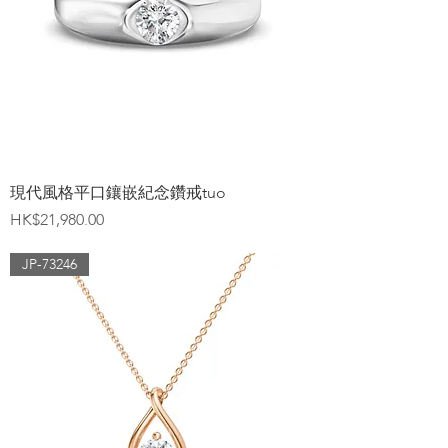
現代風格平口鑲嵌紀念鑽戒tuo
價格
HK$21,980.00
JP-73246